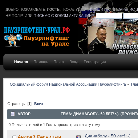
ДОБРО ПОЖАЛОВАТЬ,
ГОСТЬ
. ПОЖАЛУЙСТА,
ВОЙДИТЕ
ИЛИ
ЗАРЕГИСТ
НЕ ПОЛУЧИЛИ
ПИСЬМО С КОДОМ АКТИВАЦИИ
?
Начало
Помощь
Поиск
Вход
Регистрация
Официальный форум Национальной Ассоциации Пауэрлифтинга
»
Гла
Страницы: [
1
]
Вниз
АВТОР
ТЕМА: ДИАНАБОЛУ - 50 ЛЕТ! :-) (ПРОЧИТ
0 Пользователей и 1 Гость просматривают эту тему.
Дианаболу - 50 лет! :-)
Андрей Репницын