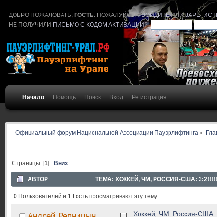
ДОБРО ПОЖАЛОВАТЬ,
ГОСТЬ
. ПОЖАЛУЙСТА,
ВОЙДИТЕ
ИЛИ
ЗАРЕГИСТ
НЕ ПОЛУЧИЛИ
ПИСЬМО С КОДОМ АКТИВАЦИИ
?
Начало
Помощь
Поиск
Вход
Регистрация
Официальный форум Национальной Ассоциации Пауэрлифтинга
»
Гла
Страницы: [
1
]
Вниз
АВТОР
ТЕМА: ХОККЕЙ, ЧМ, РОССИЯ-США: 3:2!!!!
0 Пользователей и 1 Гость просматривают эту тему.
Хоккей, ЧМ, Россия-США: 3:
Андрей Репницын