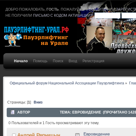
ДОБРО ПОЖАЛОВАТЬ,
ГОСТЬ
. ПОЖАЛУЙСТА,
ВОЙДИТЕ
ИЛИ
ЗАРЕГИСТ
НЕ ПОЛУЧИЛИ
ПИСЬМО С КОДОМ АКТИВАЦИИ
?
Начало
Помощь
Поиск
Вход
Регистрация
Официальный форум Национальной Ассоциации Пауэрлифтинга
»
Гла
Страницы: [
1
]
Вниз
АВТОР
ТЕМА: ЕВРОВИДЕНИЕ (ПРОЧИТАНО 1428
0 Пользователей и 1 Гость просматривают эту тему.
Евровидение
Андрей Репницын