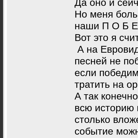
Да оно и сейч
Но меня боль
наши П О Б Е 
Вот это я сч
А на Евровид
песней не по
если победим
тратить на о
А так конечно
всю историю 
столько влож
событие можн