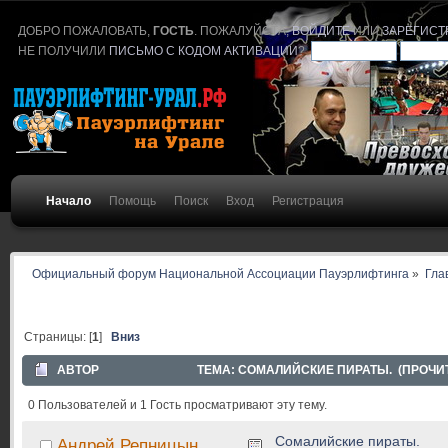
ДОБРО ПОЖАЛОВАТЬ,
ГОСТЬ
. ПОЖАЛУЙСТА,
ВОЙДИТЕ
ИЛИ
ЗАРЕГИСТ
НЕ ПОЛУЧИЛИ
ПИСЬМО С КОДОМ АКТИВАЦИИ
?
Начало
Помощь
Поиск
Вход
Регистрация
Официальный форум Национальной Ассоциации Пауэрлифтинга
»
Гла
Страницы: [
1
]
Вниз
АВТОР
ТЕМА: СОМАЛИЙСКИЕ ПИРАТЫ. (ПРОЧИТ
0 Пользователей и 1 Гость просматривают эту тему.
Сомалийские пираты.
Андрей Репницын