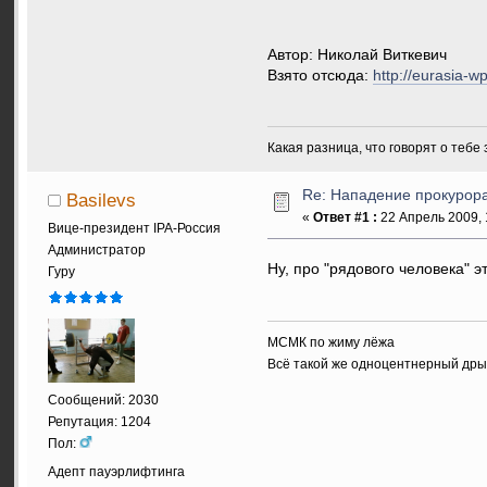
Автор: Николай Виткевич
Взято отсюда:
http://eurasia-w
Какая разница, что говорят о тебе
Re: Нападение прокурора
Basilevs
«
Ответ #1 :
22 Апрель 2009, 
Вице-президент IPA-Россия
Администратор
Ну, про "рядового человека" э
Гуру
МСМК по жиму лёжа
Всё такой же одноцентнерный др
Сообщений: 2030
Репутация: 1204
Пол:
Адепт пауэрлифтинга