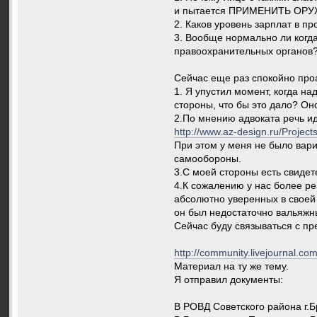
и пытается ПРИМЕНИТЬ ОРУЖИ
2. Каков уровень зарплат в п
3. Вообще нормально ли когда
правоохранительных органов
Сейчас еще раз спокойно про
1. Я упустил момент, когда н
стороны, что бы это дало? Он
2.По мнению адвоката речь ид
http://www.az-design.ru/Project
При этом у меня не было вари
самообороны.
3.С моей стороны есть свиде
4.К сожалению у нас более ре
абсолютно уверенных в своей 
он был недостаточно вальяжн
Сейчас буду связываться с пре
http://community.livejournal.com
Материал на ту же тему.
Я отправил документы:
В РОВД Советского района г.Б