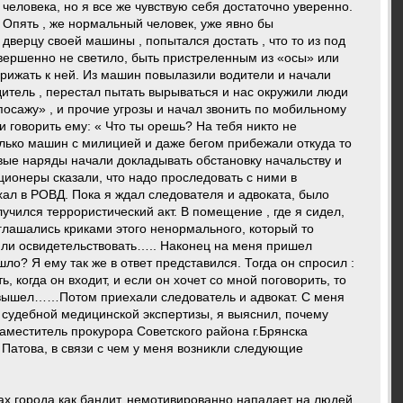
человека, но я все же чувствую себя достаточно уверенно.
у. Опять , же нормальный человек, уже явно бы
в дверцу своей машины , попытался достать , что то из под
овершенно не светило, быть пристреленным из «осы» или
прижать к ней. Из машин повылазили водители и начали
одитель , перестал пытать вырываться и нас окружили люди
 посажу» , и прочие угрозы и начал звонить по мобильному
и говорить ему: « Что ты орешь? На тебя никто не
олько машин с милицией и даже бегом прибежали откуда то
рвые наряды начали докладывать обстановку начальству и
ионеры сказали, что надо проследовать с ними в
хал в РОВД. Пока я ждал следователя и адвоката, было
лучился террористический акт. В помещение , где я сидел,
оглашались криками этого ненормального, который то
то ли освидетельствовать….. Наконец на меня пришел
ло? Я ему так же в ответ представился. Тогда он спросил :
, когда он входит, и если он хочет со мной поговорить, то
ь вышел……Потом приехали следователь и адвокат. С меня
 судебной медицинской экспертизы, я выяснил, почему
заместитель прокурора Советского района г.Брянска
 Патова, в связи с чем у меня возникли следующие
ах города как бандит, немотивированно нападает на людей