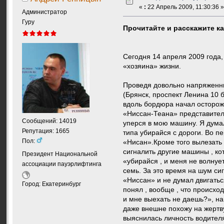
«
:
22 Апрель 2009, 11:30:36 
Администратор
Гуру
Прочитайте и расскажите к
Сегодня 14 апреля 2009 года,
«хозяина» жизни.
Проведя довольно напряженный
(Брянск, проспект Ленина 10 
вдоль бордюра начал осторожн
«Ниссан-Теана» представитель
Сообщений: 14019
уперся в мою машину. Я думал
Репутация: 1665
типа убирайся с дороги. Во п
Пол:
«Нисан».Кроме того вылезать 
сигналить другие машины , ко
Президент Национальной
«убирайся , и меня не волнует
ассоциации пауэрлифтинга
семь. За это время на шум си
«Ниссан» и не думал двигатьс
Город: Екатеринбург
понял , вообще , что происхо
и мне выехать не даешь?», на
даже внешне похожу на жертв
выяснилась личность водителя,