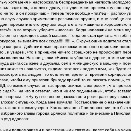
льку хотя меня и насторожила беспрецедентная наглость молодого 
заявил водитель, и полез в драку, вынудив меня пресечь эту попытк
то не то, а он прокричав: « теперь тебе вообще «пиз*ец», распахну
 на слугу случаев применения различного оружия, и мне вообще с
жден перехватить его руку ,вытащить его из машины и хорошенько 
йтесь!», а во вторых: уберите «ниссан». Когда напавший на меня в
обы он не подходил к своей машине. Тогда он стал кричать: «я тебя
курора, вызывайте всех сюда!!!!!!!!!!!». Окружающие водители стал
нце концов». Действительно практически мгновенно приехали неск
 , и увидев , что в принципе ничего страшного не происходит, пе
 коллегам. Наконец, таки «Ниссан» убрали с дороги, а мне милиц
куда двигаюсь жене и друзьям, сел в милицейскую в машину и пое
ит какое то начальство, видимо этот псих поднял шум, как будто с
 посмотреть на злодея , то есть меня, время от времени коридоры 
бовал, чтобы ему привезли бригаду врачей то ли оказать помощь, 
, во всяком случае он так представился, с вопросом , что произош
сидя?», на что я ответил, что я не его подчиненный, чтобы вставать
ть вопросы… «Ну тут все ясно»-, сказал он и резко развернувшис
изложил ситуацию. Когда мне вручали Постановление о назначении
л так нагл и самоуверен: Как написано в Постановлении, это был 
 избранного главы города Брянска политика и бизнесмена Николая
в ряд адресов:
стными полномочиями и родственными связями, ведет себя на улиц