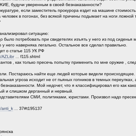
Е, будучи уверенным в своей безнаказанности?
рокуратуре, если заместитель прокурора ездит на машине стоимос
 человек в погонах, без всякой причины подымает на ноги ложной 
?
анализировал ситуацию:
адо было потребовать при свидетелях изъять у него из под сиденья
о у него наверняка легально. Остальное все сделал правильно.
ет о статье 115 УК РФ
s/AZLibr
... f115.shtml
антов , как только пресечь попытку применить по мне оружие , сл
тели. Постараюсь найти еще людей которые видели происходящее.
альная угроза исходит не от пьяных гопников в темных переулках,
безнаказанности. Мой недочет, что я классифицировал его как как
ый и слишком дерганный и нервный.
дставителями СМИ, политиками, юристами. Произвол надо пресекать н
/anti_k
... 37#t195137
рянска