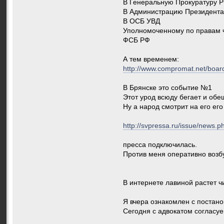
В Генеральную Прокуратуру 
В Администрацию Президент
В ОСБ УВД
Уполномоченному по правам 
ФСБ РФ
А тем временем:
http://www.compromat.net/boar
В Брянске это событие №1
Этот урод всюду бегает и обе
Ну а народ смотрит на его его
http://svpressa.ru/issue/news.
пресса подключилась.
Против меня оперативно возбу
В интернете лавиной растет ч
Я вчера ознакомлен с постано
Сегодня с адвокатом согласу