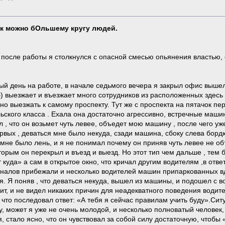
»
ак можно бОльшему кругу людей.
 после работы я столкнулся с опасной смесью опьянения властью,
 день на работе, в начале седьмого вечера я закрыл офис вышел н
б) выезжает и въезжает много сотрудников из расположенных здесь 
о выезжать к самому проспекту. Тут же с проспекта на пятачок п
ского класса . Ехала она достаточно агрессивно, встречные машин
 , что он возьмет чуть левее, объедет мою машину , после чего уж
ервых , деваться мне было некуда, сзади машина, сбоку слева борд
мне было лень, и я не понимал почему он приняв чуть левее не о
торым он перекрыл и въезд и выезд. Но этот тип чем дальше , тем 
 куда» а сам в открытое окно, что кричал другим водителям ,в ответ
гналов прибежали и несколько водителей машин припаркованных вд
я. Я поняв , что деваться некуда, вышел из машины, и подошел с в
дит, и не видел никаких причин для неадекватного поведения водит
 что последовал ответ: «А тебя я сейчас правилам учить буду».Сит
у, может я уже не очень молодой, и несколько полноватый челове
 стало ясно, что он чувствовал за собой силу достаточную, чтобы «