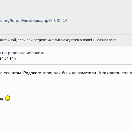
pc.org/forum/viewtopic.php?f=6&t=14
 за спиной, если при встрече их язык находится в жопе! Н.Маккиавели
 на рядового человека.
12:49:19 »
то слишком. Рядового запинали бы и не заметили. А так жесть полн
ыщ.