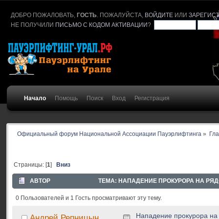
ДОБРО ПОЖАЛОВАТЬ,
ГОСТЬ
. ПОЖАЛУЙСТА,
ВОЙДИТЕ
ИЛИ
ЗАРЕГИС
НЕ ПОЛУЧИЛИ
ПИСЬМО С КОДОМ АКТИВАЦИИ
?
Начало
Помощь
Поиск
Вход
Регистрация
Официальный форум Национальной Ассоциации Пауэрлифтинга
»
Гл
Страницы: [
1
]
Вниз
АВТОР
ТЕМА: НАПАДЕНИЕ ПРОКУРОРА НА РЯДО
0 Пользователей и 1 Гость просматривают эту тему.
Нападение прокурора на 
Андрей Репницын