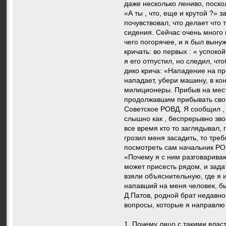
даже несколько лениво, поско
«А ты , что, еще и крутой ?» 
почувствовал, что делает что 
сидения. Сейчас очень много
чего погорячее, и я был выну
кричать: во первых : « успоко
я его отпустил, но следил, чт
дико крича: «Нападение на про
нападает, убери машину, в ко
милиционеры. Прибыв на место
продолжавшим прибывать своим
Советское РОВД. Я сообщил , 
слышно как , беспрерывно звон
все время кто то заглядывал,
грозил меня засадить, то тре
посмотреть сам начальник РОВД
«Почему я с ним разговариваю 
может присесть рядом, и зада
взяли объяснительную, где я 
напавший на меня человек, бы
Д.Патов, родной брат недавно
вопросы, которые я направлю 
1. Почему лицо с такими вла