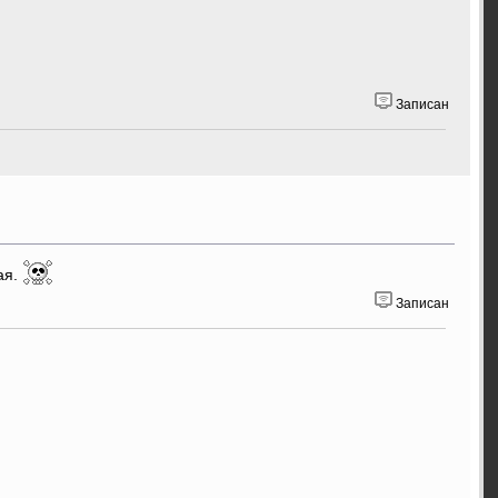
Записан
ая.
Записан