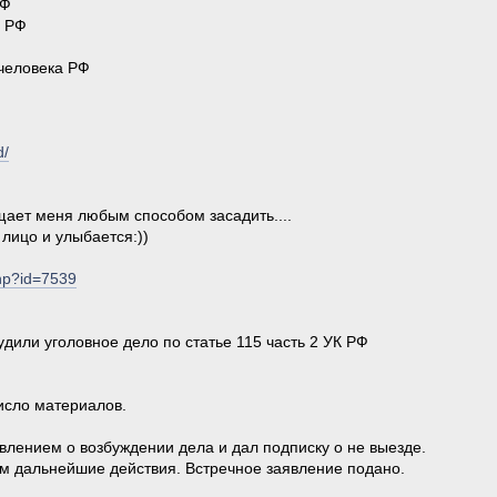
РФ
а РФ
человека РФ
d/
щает меня любым способом засадить....
 лицо и улыбается:))
php?id=7539
дили уголовное дело по статье 115 часть 2 УК РФ
исло материалов.
влением о возбуждении дела и дал подписку о не выезде.
ем дальнейшие действия. Встречное заявление подано.