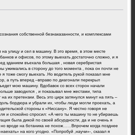
 сознания собственной безнаказанности, и комплексами
а улицу и сел в машину. В это время, в этом месте
банков и офисов, по этому выехать достаточно сложно, и я
еред зданием въехала большая , новая серебристая
ы ужимались в сторону до того момента , пока он почти не
е я тоже смогу выехать .Но водитель рукой показал мне
юр, а путь вперед –вправо по диагонали перекрыл
бъедет мою машину. Вдобавок со всех сторон начали
больше заводился , и показывал мне жестами, типа
 на их претензии. Весь это цирк затянулся минут на пять –
оль бордюра и убрали их, чтобы люди могли проехать, а
одительской стороны к «Ниссану». Я честно говоря не
еля и спокойно спросил: «А чего ты машину то не убираешь
уация была дикой по своей абсурдности, да и не очень я
к, но вроде на ботаника не похож……Впрочем когда позднее
наехать» на кого угодно. «Попробуй ,научи»-, сказал я