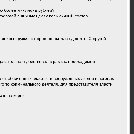
тью более миллиона рублей?
тревогой в личных целях весь личный состав
 машины оружие которое он пытался достать. С другой
едовательно я действовал в рамках необходимой
 а от обличенных властью и вооруженных людей в погонах,
ого то криминального деятеля, для представителя власти
а корню..............