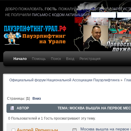
ДОБРО ПОЖАЛОВАТЬ,
ГОСТЬ
. ПОЖАЛУЙСТА,
ВОЙДИТЕ
ИЛИ
ЗАРЕГИСТ
НЕ ПОЛУЧИЛИ
ПИСЬМО С КОДОМ АКТИВАЦИИ
?
Начало
Помощь
Поиск
Вход
Регистрация
Официальный форум Национальной Ассоциации Пауэрлифтинга
»
Гла
Страницы: [
1
]
Вниз
АВТОР
ТЕМА: МОСКВА ВЫШЛА НА ПЕРВОЕ МЕСТО
0 Пользователей и 1 Гость просматривают эту тему.
Москва вышла на первое м
Андрей Репницын