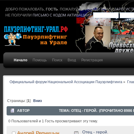
ДОБРО ПОЖАЛОВАТЬ,
ГОСТЬ
. ПОЖАЛУЙСТА,
ВОЙДИТЕ
ИЛИ
ЗАРЕГИСТ
НЕ ПОЛУЧИЛИ
ПИСЬМО С КОДОМ АКТИВАЦИИ
?
Начало
Помощь
Поиск
Вход
Регистрация
Официальный форум Национальной Ассоциации Пауэрлифтинга
»
Гла
Страницы: [
1
]
Вниз
АВТОР
ТЕМА: ОТЕЦ - ГЕРОЙ. (ПРОЧИТАНО 8986 
0 Пользователей и 1 Гость просматривают эту тему.
Отец - герой.
Андрей Репницын