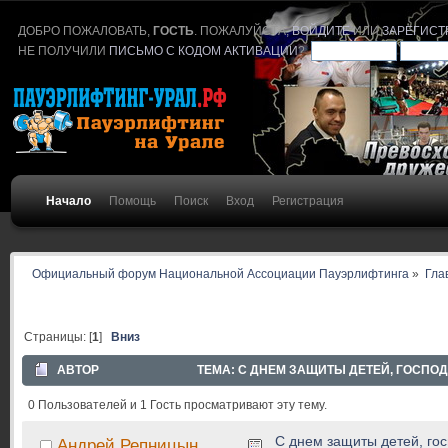
ДОБРО ПОЖАЛОВАТЬ,
ГОСТЬ
. ПОЖАЛУЙСТА,
ВОЙДИТЕ
ИЛИ
ЗАРЕГИСТ
НЕ ПОЛУЧИЛИ
ПИСЬМО С КОДОМ АКТИВАЦИИ
?
Начало
Помощь
Поиск
Вход
Регистрация
Официальный форум Национальной Ассоциации Пауэрлифтинга
»
Гла
Страницы: [
1
]
Вниз
АВТОР
ТЕМА: С ДНЕМ ЗАЩИТЫ ДЕТЕЙ, ГОСПОДА
0 Пользователей и 1 Гость просматривают эту тему.
С днем защиты детей, гос
Андрей Репницын