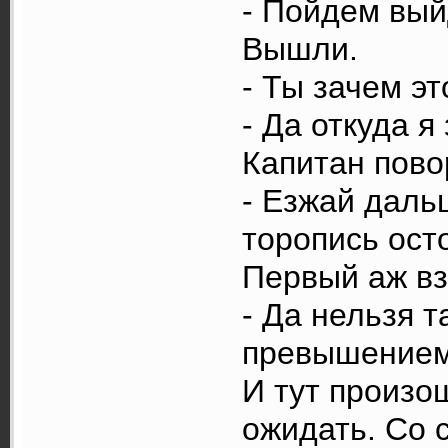
- Пойдем вый
Вышли.
- Ты зачем э
- Да откуда я
Капитан пово
- Езжай даль
торопись ост
Первый аж вз
- Да нельзя т
превышением 
И тут произош
ожидать. Со 