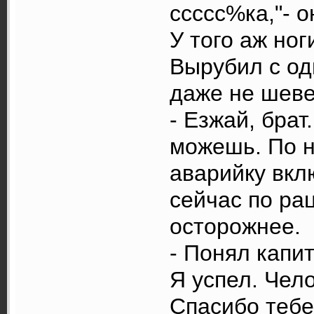
ссссс%ка,"- о
У того аж но
Вырубил с одн
даже не шеве
- Езжай, брат
можешь. По н
аварийку вкл
сейчас по ра
осторожнее.
- Понял капи
Я успел. Чело
Спасибо тебе