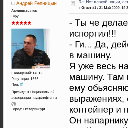
Re: Нет плохой нации, ес
Андрей Репницын
«
Ответ #1 :
31 Май 2009, 15:3
Администратор
Гуру
- Ты че дела
испортил!!!
- Ги... Да, д
в машину.
Я уже весь на
Сообщений: 14019
машину. Там 
Репутация: 1665
Пол:
ему обьясняю
Президент Национальной
выражениях, 
ассоциации пауэрлифтинга
контейнер и 
Город: Екатеринбург
Он напарнику