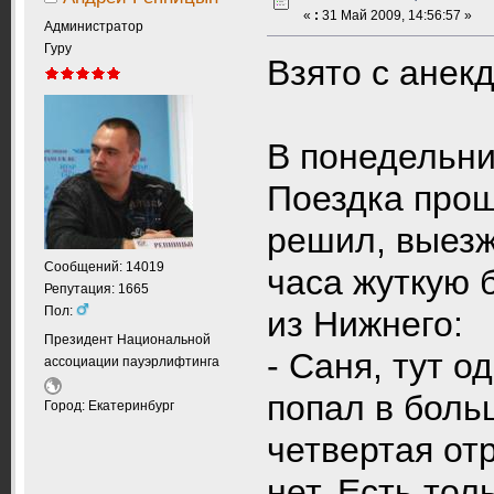
«
:
31 Май 2009, 14:56:57 »
Администратор
Гуру
Взято с анекд
В понедельни
Поездка прош
решил, выезж
Сообщений: 14019
часа жуткую 
Репутация: 1665
Пол:
из Нижнего:
Президент Национальной
- Саня, тут 
ассоциации пауэрлифтинга
попал в боль
Город: Екатеринбург
четвертая от
нет. Есть тол