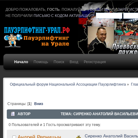
ДОБРО ПОЖАЛОВАТЬ,
ГОСТЬ
. ПОЖАЛУЙСТА,
ВОЙДИТЕ
ИЛИ
ЗАРЕГИСТ
НЕ ПОЛУЧИЛИ
ПИСЬМО С КОДОМ АКТИВАЦИИ
?
Начало
Помощь
Поиск
Вход
Регистрация
Официальный форум Национальной Ассоциации Пауэрлифтинга
»
Гла
Страницы: [
1
]
Вниз
АВТОР
ТЕМА: СИРЕНКО АНАТОЛИЙ ВАСИЛЬЕВИЧ
0 Пользователей и 1 Гость просматривают эту тему.
Сиренко Анатолий Васил
Андрей Репницын