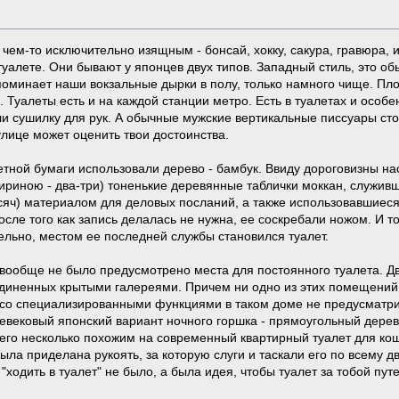
чем-то исключительно изящным - бонсай, хокку, сакура, гравюра, и
туалете. Они бывают у японцев двух типов. Западный стиль, это о
поминает наши вокзальные дырки в полу, только намного чище. Плот
 Туалеты есть и на каждой станции метро. Есть в туалетах и особе
 сушилку для рук. А обычные мужские вертикальные писсуары стоят
лице может оценить твои достоинства.
тной бумаги использовали дерево - бамбук. Ввиду дороговизны на
ириною - два-три) тоненькие деревянные таблички моккан, служив
яч) материалом для деловых посланий, а также использовавшиеся 
сле того как запись делалась не нужна, ее соскребали ножом. И то
ельно, местом ее последней службы становился туалет.
 вообще не было предусмотрено места для постоянного туалета. Д
иненных крытыми галереями. Причем ни одно из этих помещений
со специализированными функциями в таком доме не предусматри
евековый японский вариант ночного горшка - прямоугольный дере
его несколько похожим на современный квартирный туалет для кош
была приделана рукоять, за которую слуги и таскали его по всему д
"ходить в туалет" не было, а была идея, чтобы туалет за тобой пут