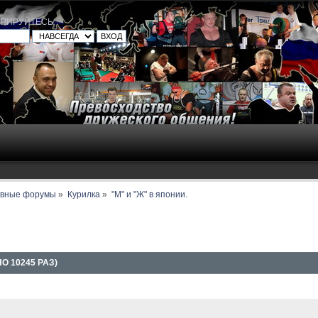
ТРИРУЙТЕСЬ
.
авные форумы
»
Курилка
»
"М" и "Ж" в японии.
О 10245 РАЗ)