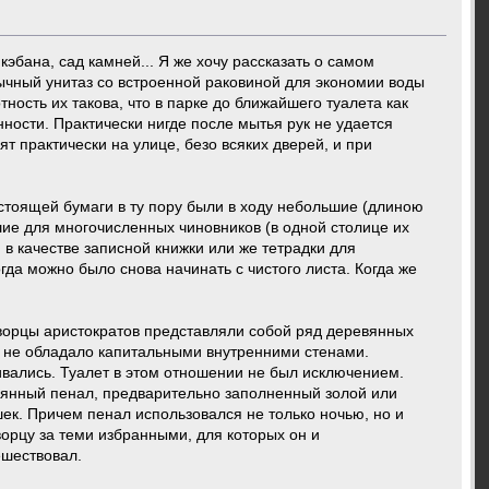
кэбана, сад камней... Я же хочу рассказать о самом
бычный унитаз со встроенной раковиной для экономии воды
ность их такова, что в парке до ближайшего туалета как
нности. Практически нигде после мытья рук не удается
 практически на улице, безо всяких дверей, и при
стоящей бумаги в ту пору были в ходу небольшие (длиною
шие для многочисленных чиновников (в одной столице их
в качестве записной книжки или же тетрадки для
гда можно было снова начинать с чистого листа. Когда же
ворцы аристократов представляли собой ряд деревянных
 не обладало капитальными внутренними стенами.
вались. Туалет в этом отношении не был исключением.
вянный пенал, предварительно заполненный золой или
ек. Причем пенал использовался не только ночью, но и
ворцу за теми избранными, для которых он и
ешествовал.