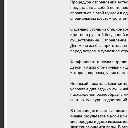
Процедура отправления естес
представляла собой нечто вро
справиться с этой нуждой в о
специальным шестом-рогатино
Отдельно стоящий стационарны
идет не о русской бездонной 
существование. Отправление 
Для мочи же был приготовлен 
перед входом в туалетное стро
Фарфоровые тапочки в традиц
двери. Рядом стоит кувшин - 
Которая, впрочем, у них наст
Японский писатель Дзюнъитир
условиям для отдыха души ча
наслаждения разнообразными 
важных культурных достояний.
В гостиницах и частных домах
смыва результатов малой или
кислородом и даже возможнос
звук сливающейся воды. В это