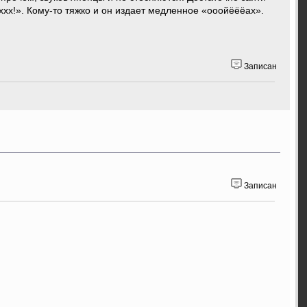
хх!». Кому-то тяжко и он издает медленное «ооойёёёах».
Записан
Записан