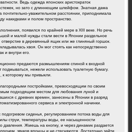
ватности. Ведь одежда японских аристократок
застежек, но зато с длиннющим шлейфом. Знатная дама
 на почтительно-уважительном расстоянии, приподнимала
ду накидками и полом пространство.
лнения, появился по крайней мере в ХIII веке. Но речь
льшой и малой нужды стали вести в Японии раздельное
 отверстие в деревянный ящик или же глиняный горшок.
укладывалась хвоя. Он мог стоять как непосредственно
к и внутри его.
диционно предаются размышлениям спиной к входной
т подмываться, нежели использовать туалетную бумагу.
, к которому мы привыкли.
 благородными постройками, превосходящим по своим
самым подходящим местом для любования луной и
вшихся с древних времен, занесены в Японии в разряд
втоматизированного сервиса и электронной начинки.
с подогревом сиденья, регулированием потока воды для
илы струи, температуры воды, ее насыщенности
 давления. Жмешь на кнопку, и через динамик раздается
Впрочем, звуков японцы и не стесняются. Достаточно зайти