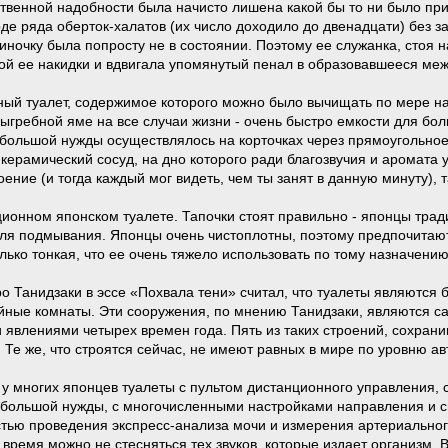
твенной надобности была начисто лишена какой бы то ни было при
де ряда оберток-халатов (их число доходило до двенадцати) без 
диночку была попросту не в состоянии. Поэтому ее служанка, стоя
й ее накидки и вдвигала упомянутый пенал в образовавшееся меж
й туалет, содержимое которого можно было вычищать по мере напо
выгребной яме на все случаи жизни - очень быстро емкости для бо
большой нужды осуществлялось на корточках через прямоугольное
керамический сосуд, на дно которого ради благозвучия и аромата 
ение (и тогда каждый мог видеть, чем ты занят в данную минуту), та
ионном японском туалете. Тапочки стоят правильно - японцы тра
для подмывания. Японцы очень чистоплотны, поэтому предпочитаю
олько тонкая, что ее очень тяжело использовать по тому назначению
о Танидзаки в эссе «Похвала тени» считал, что туалеты являются
йные комнаты. Эти сооружения, по мнению Танидзаки, являются 
явлениями четырех времен года. Пять из таких строений, сохрани
 Те же, что строятся сейчас, не имеют равных в мире по уровню а
 у многих японцев туалеты с пультом дистанционного управления, 
 большой нужды, с многочисленными настройками направления и с
тью проведения экспресс-анализа мочи и измерения артериального
 время можно не стесняться тех звуков, которые издает организм. 