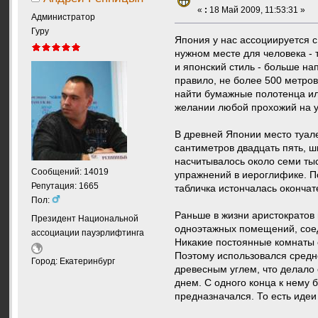
«
:
18 Май 2009, 11:53:31 »
Администратор
Гуру
Япония у нас ассоциируется с 
нужном месте для человека - 
и японский стиль - больше на
правило, не более 500 метров.
найти бумажные полотенца или
желании любой прохожий на у
В древней Японии место туале
сантиметров двадцать пять, ш
насчитывалось около семи тыс
Сообщений: 14019
упражнений в иероглифике. По
Репутация: 1665
табличка истончалась окончат
Пол:
Раньше в жизни аристократов
Президент Национальной
одноэтажных помещений, соед
ассоциации пауэрлифтинга
Никакие постоянные комнаты 
Поэтому использовался средн
Город: Екатеринбург
древесным углем, что делало 
днем. С одного конца к нему 
предназначался. То есть идеи 