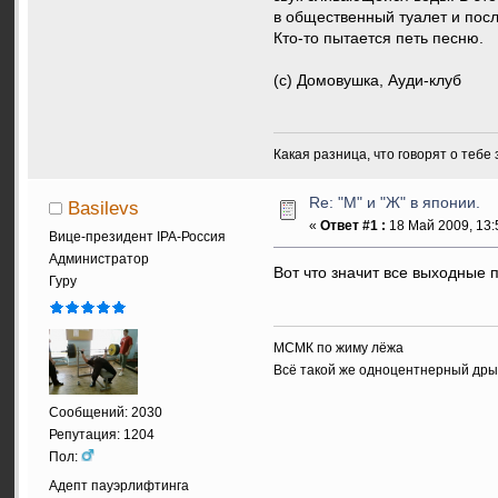
в общественный туалет и посл
Кто-то пытается петь песню.
(с) Домовушка, Ауди-клуб
Какая разница, что говорят о тебе
Re: "М" и "Ж" в японии.
Basilevs
«
Ответ #1 :
18 Май 2009, 13:
Вице-президент IPA-Россия
Администратор
Вот что значит все выходные 
Гуру
МСМК по жиму лёжа
Всё такой же одноцентнерный др
Сообщений: 2030
Репутация: 1204
Пол:
Адепт пауэрлифтинга