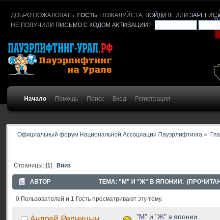
ДОБРО ПОЖАЛОВАТЬ,
ГОСТЬ
. ПОЖАЛУЙСТА,
ВОЙДИТЕ
ИЛИ
ЗАРЕГИС
НЕ ПОЛУЧИЛИ
ПИСЬМО С КОДОМ АКТИВАЦИИ
?
Начало
Помощь
Поиск
Вход
Регистрация
Официальный форум Национальной Ассоциации Пауэрлифтинга
»
Гл
Страницы: [
1
]
Вниз
АВТОР
ТЕМА: "М" И "Ж" В ЯПОНИИ. (ПРОЧИТАН
0 Пользователей и 1 Гость просматривают эту тему.
"М" и "Ж" в японии.
Андрей Репницын