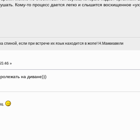
ушать. Кому-то процесс дается легко и слышится восхищенное «ухх
 за спиной, если при встрече их язык находится в жопе! Н.Маккиавели
55:46 »
пролежать на диване)))
ыщ.