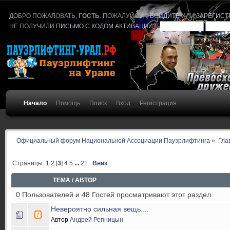
ДОБРО ПОЖАЛОВАТЬ,
ГОСТЬ
. ПОЖАЛУЙСТА,
ВОЙДИТЕ
ИЛИ
ЗАРЕГИСТ
НЕ ПОЛУЧИЛИ
ПИСЬМО С КОДОМ АКТИВАЦИИ
?
Начало
Помощь
Поиск
Вход
Регистрация
Официальный форум Национальной Ассоциации Пауэрлифтинга
»
Гла
Страницы:
1
2
[
3
]
4
5
...
21
Вниз
ТЕМА
/
АВТОР
0 Пользователей и 48 Гостей просматривают этот раздел.
Невероятно сильная вещь....
Автор
Андрей Репницын