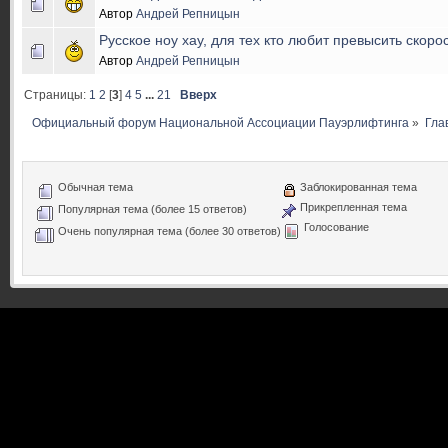
Автор
Андрей Репницын
Русское ноу хау, для тех кто любит превысить скорост
Автор
Андрей Репницын
Страницы:
1
2
[
3
]
4
5
...
21
Вверх
Официальный форум Национальной Ассоциации Пауэрлифтинга
»
Гла
Обычная тема
Заблокированная тема
Прикрепленная тема
Популярная тема (более 15 ответов)
Голосование
Очень популярная тема (более 30 ответов)