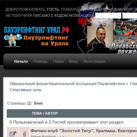
ДОБРО ПОЖАЛОВАТЬ,
ГОСТЬ
. ПОЖАЛУЙСТА,
ВОЙДИТЕ
ИЛИ
ЗАРЕГИСТ
НЕ ПОЛУЧИЛИ
ПИСЬМО С КОДОМ АКТИВАЦИИ
?
Начало
Помощь
Поиск
Вход
Регистрация
Официальный форум Национальной Ассоциации Пауэрлифтинга
»
Гла
Спортивные залы
Страницы: [
1
]
Вниз
ТЕМА
/
АВТОР
0 Пользователей и 2 Гостей просматривают этот раздел.
Фитнес-клуб "Золотой Тигр", Уралмаш, Екатери
Автор
Basilevs