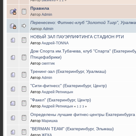
«
1
2
»
Правила
Автор
Admin
Перенесено: Фитнес-клуб "Золотой Тигр", Уралм
Автор
Admin
НОВЫЙ ЗАЛ ПАУЭРЛИФТИНГА СТАДИОН РТИ
Автор
Андрей-TONNA
Дом Спорта им.Тубачева, клуб "Спарта" (Екатеринбу
Птицефабрики)
Автор
скептик
Тренинг-зал (Екатеринбург, Уралмаш)
Автор
Admin
"Сити-фитнесс" (Екатеринбург, Центр)
Автор
Андрей Репницын
"Факел" (Екатеринбург, Центр)
Автор
Андрей Репницын
«
1
2
3
»
Определены лучшие фитнес-центры Екатеринбурга
Автор
Маришка
"BERMAN TEAM" (Екатеринбург, Эльмаш)
Автор
ЖЕКА