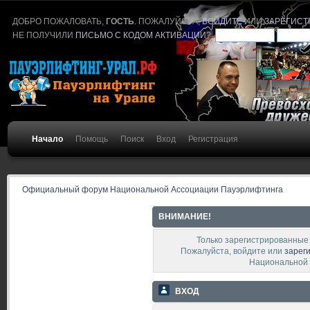
ДОБРО ПОЖАЛОВАТЬ,
ГОСТЬ
. ПОЖАЛУЙСТА,
ВОЙДИТЕ
ИЛИ
ЗАРЕГИСТ
НЕ ПОЛУЧИЛИ
ПИСЬМО С КОДОМ АКТИВАЦИИ
?
Начало
Помощь
Поиск
Вход
Регистрация
Официальный форум Национальной Ассоциации Пауэрлифтинга
ВНИМАНИЕ!
Только зарегистрированные 
Пожалуйста, войдите или
зарег
Национальной 
ВХОД