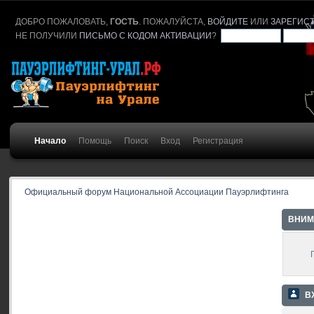
ДОБРО ПОЖАЛОВАТЬ,
ГОСТЬ
. ПОЖАЛУЙСТА,
ВОЙДИТЕ
ИЛИ
ЗАРЕГИС
НЕ ПОЛУЧИЛИ
ПИСЬМО С КОДОМ АКТИВАЦИИ
?
Начало
Помощь
Поиск
Вход
Регистрация
Официальный форум Национальной Ассоциации Пауэрлифтинга
ВНИМ
В