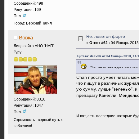
Сообщений: 498
Репутация: 169
Пол:
Город: Верхний Тагил
Re: леветон форте
Вовка
«
Ответ #62 :
04 Январь 2013,
Лицо сайта АНО "НАП"
Гуру
Цитата: deev56 от 04 Январь 2013, 14:
Chan не читает журналов и книг..
Chan просто умеет читать меж
что пишут в различных журнала
ую сумму, лучше "зеленью", и 
препарату Канелли, Мендельсо
Сообщений: 8316
Репутация: 1047
Пол:
И вот, есть последние, которые бу
Скромность - верный путь к
забвению!