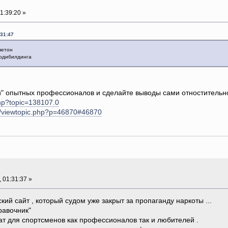
1:39:20 »
:31:47
еветон
бодибилдинга
 опытных профессионалов и сделайте выводы сами отностительно s
php?topic=138107.0
um/viewtopic.php?p=46870#46870
 01:31:37 »
ий сайт , который судом уже закрыт за пропаганду наркоты ...
равочник"
ат для спортсменов как профессионалов так и любителей .