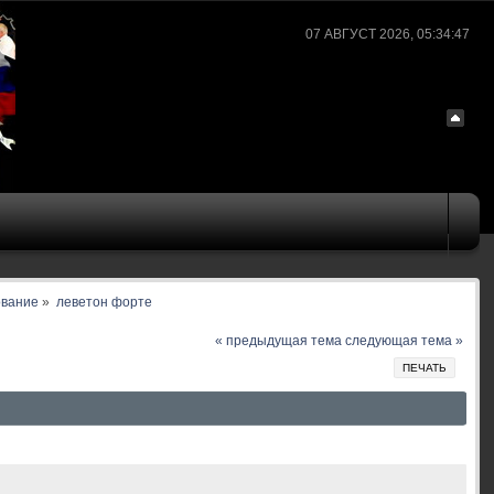
07 АВГУСТ 2026, 05:34:47
ование
»
леветон форте
« предыдущая тема
следующая тема »
ПЕЧАТЬ