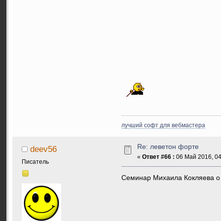
лучший софт для вебмастера
Re: леветон форте
deev56
«
Ответ #66 :
06 Май 2016, 04
Писатель
Семинар Михаила Кокляева о