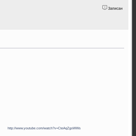
Записан
/www.youtube.com/watch?v=CteAqZgoWWs