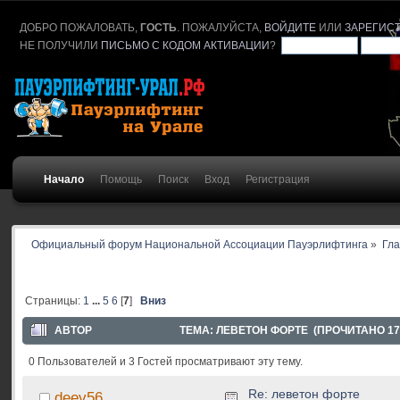
ДОБРО ПОЖАЛОВАТЬ,
ГОСТЬ
. ПОЖАЛУЙСТА,
ВОЙДИТЕ
ИЛИ
ЗАРЕГИС
НЕ ПОЛУЧИЛИ
ПИСЬМО С КОДОМ АКТИВАЦИИ
?
Начало
Помощь
Поиск
Вход
Регистрация
Официальный форум Национальной Ассоциации Пауэрлифтинга
»
Гл
Страницы:
1
...
5
6
[
7
]
Вниз
АВТОР
ТЕМА: ЛЕВЕТОН ФОРТЕ (ПРОЧИТАНО 17
0 Пользователей и 3 Гостей просматривают эту тему.
Re: леветон форте
deev56