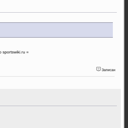
portswiki.ru =
Записан