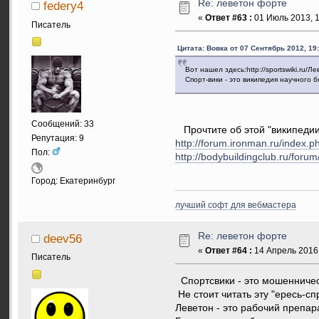
Re: леветон форте
federy4
«
Ответ #63 :
01 Июль 2013, 1
Писатель
Цитата: Вовка от 07 Сентябрь 2012, 19
Вот нашел здесь:http://sportswiki.ru/Л
Спорт-вики - это википедия научного 
Сообщений: 33
Прочтите об этой "википедии"
Репутация: 9
http://forum.ironman.ru/index.
Пол:
http://bodybuildingclub.ru/for
Город: Екатеринбург
лучший софт для вебмастера
Re: леветон форте
deev56
«
Ответ #64 :
14 Апрель 2016,
Писатель
Спортсвики - это мошенническ
Не стоит читать эту "ересь-сп
Леветон - это рабочий препар