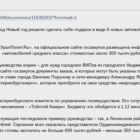
»
ural/66/economics/11538263/?frommail=1
под Новый год решили сделать себе подарок в виде 6 новых авто
«УралПолит.Ru», на официальном сайте госзакупок размещена инфо
 «автомобилей среднего класса» стоимостью около 300 тысяч рубл
уководства мэрии – для нужд городских ВИПов из городского бюдже
 сайте госзакупок документы заказа, в которых могут быть указаны 
ся главе города Евгению Порунову и сити-менеджеру Александру Як
теринбургэнерго», которое приобрело на свои средства «мерседес»
атеринбургского комитета по управлению госимуществом. Его сотр
иновников – «Тойотой Камри». Бюджету это обойдется в 1,12 мил
ужащие последовали примеру руководства – так, в Ленинском райо
ублей. Скромнее всех оказались представители Орджоникидзевског
вто готовы заплатить не больше 699 тысяч рублей – меньше 350 тыс