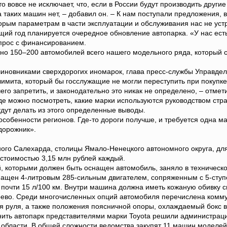
то вовсе не исключает, что, если в России будут производить друг
а таких машин нет, – добавил он. – К нам поступали предложения, 
орым параметрам в части эксплуатации и обслуживания нас не уст
ущий год планируется очередное обновление автопарка. «У нас ест
опрос с финансированием.
но 150–200 автомобилей всего нашего модельного ряда, который с
иновниками сверхдорогих иномарок, глава пресс-службы Управдела
имита, который бы госслужащие не могли переступить при покупк
чего запретить, и законодательно это никак не определено, – отме
де можно посмотреть, какие марки используются руководством стр
дут делать из этого определенные выводы.
особенности регионов. Где-то дороги получше, и требуется одна маш
дорожник».
ного Салехарда, столицы Ямало-Ненецкого автономного округа, дл
0 стоимостью 3,15 млн рублей каждый.
 которыми должен быть оснащен автомобиль, заняло в техническо
ащен 4-литровым 285-сильным двигателем, сопряженным с 5-ступе
почти 15 л/100 км. Внутри машина должна иметь кожаную обивку си
рево. Среди многочисленных опций автомобиля перечислена комм
я руля, а также положения поясничной опоры, охлаждаемый бокс в
нить автопарк представителями марки Toyota решили администраци
области. В общей сложности ведомства закупят 11 машин моделей 