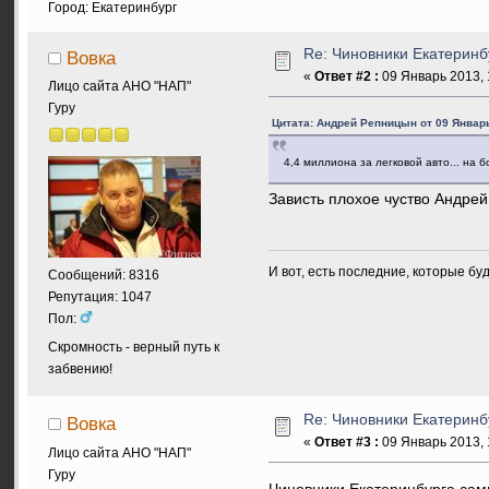
Город: Екатеринбург
Re: Чиновники Екатеринб
Вовка
«
Ответ #2 :
09 Январь 2013, 
Лицо сайта АНО "НАП"
Гуру
Цитата: Андрей Репницын от 09 Январь
4,4 миллиона за легковой авто... на
Зависть плохое чуство Андре
И вот, есть последние, которые бу
Сообщений: 8316
Репутация: 1047
Пол:
Скромность - верный путь к
забвению!
Re: Чиновники Екатеринб
Вовка
«
Ответ #3 :
09 Январь 2013, 
Лицо сайта АНО "НАП"
Гуру