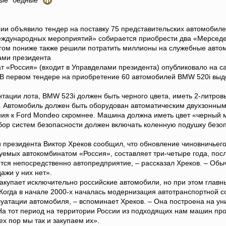
мые "бедные"
ии объявило тендер на поставку 75 представительских автомобиле
еждународных мероприятий» собирается приобрести два «Мерседес
гом пониже также решили потратить миллионы на служебные авто
ми президента
«Россия» (входит в Управделами президента) опубликовало на сай
В первом тендере на приобретение 60 автомобилей BMW 520i выдел
тации лота, BMW 523i должен быть черного цвета, иметь 2-литровы
. Автомобиль должен быть оборудован автоматическим двухзонным
ния к Ford Mondeo скромнее. Машина должна иметь цвет «черный м
ор систем безопасности должен включать коленную подушку безо
 президента Виктор Хреков сообщил, что обновление чиновничьег
емых автокомбинатом «Россия», составляет три-четыре года, посл
ся непосредственно автопредприятие, – рассказал Хреков. – Об
ажи у них нет».
закупает исключительно российские автомобили, но при этом глав
«Когда в начале 2000-х началась модернизация автотранспортной
уатации автомобиля, – вспоминает Хреков. – Она построена на ун
а тот период на территории России из подходящих нам машин прои
х пор мы так и закупаем их».