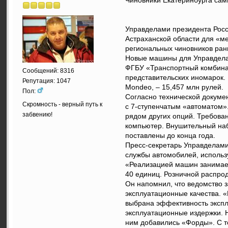
Чиновники Екатеринбурга са
Управделами президента Росс
Астраханской области для «м
региональных чиновников ран
Новые машины для Управдела
ФГБУ «Транспортный комбинат 
Сообщений: 8316
представительских иномарок. 
Репутация: 1047
Mondeo, – 15,457 млн рулей.
Пол:
Согласно технической докумен
Скромность - верный путь к
с 7-ступенчатым «автоматом»
забвению!
рядом других опций. Требова
компьютер. Внушительный наб
поставлены до конца года.
Пресс-секретарь Управделами
службы автомобилей, использу
«Реализацией машин занимает
40 единиц. Розничной распрод
Он напомнил, что ведомство 
эксплуатационные качества. 
выбрана эффективность экспл
эксплуатационные издержки. Н
ним добавились «Форды». С те