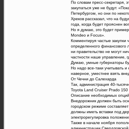
По словам пресс-секретаря, э
закупаться уже не будут. «Пок
Петербургом, но они по некот
Хреков рассказал, что на буд
года, когда будет прояснен в
Но я думаю, это будет пример
Mondeo и Focus».
Комментируя частые закупки ч
определенного финансового л
ни правительство не могут ни
частности наше управление, г
Думаю, умные губернаторы бу
Но надо все-таки учитывать и 
наверное, уместнее взять вне
От Чечни до Салехарда
Так, администрация 40-тысяч
Toyota Land Cruiser Prado 15
Описание необходимых опций,
Внедорожник должен быть осн
городском режиме составляет 
должны иметь вставки под де
электрорегулировка положени
Также в начале ноября попол
администрации Свердловской 