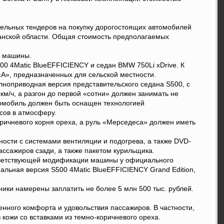
ельных тендеров на покупку дорогостоящих автомобилей
анской области. Общая стоимость предполагаемых
и машины.
0 4Matic BlueEFFICIENCY и седан BMW 750Li xDrive. К
«А», предназначенных для сельской местности.
ноприводная версия представительского седана S500, с
м/ч, а разгон до первой «сотни» должен занимать не
томобиль должен быть оснащен технологией
сов в атмосферу.
оричневого корня ореха, а руль «Мерседеса» должен иметь
ости с системами вентиляции и подогрева, а также DVD-
сажиров сзади, а также пакетом курильщика.
оответствующей модификации машины у официального
альная версия S500 4Matic BlueEFFICIENCY Grand Edition,
ики намерены заплатить не более 5 млн 500 тыс. рублей.
ного комфорта и удовольствия пассажиров. В частности,
кожи со вставками из темно-коричневого ореха.