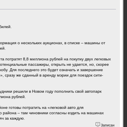
мобилей.
рмация о нескольких аукционах, в списке – машины от
ей.
та потратят 8,8 миллиона рублей на покупку двух легковых
потенциальные пассажиры, открыть не удается, но, скорее
обу. Для последнего это будет означать и завершение
, сразу же сданный в аренду мэрии для поездок сити-
удники решили в Новом году пополнить свой автопарк
лиона рублей.
не готовы потратить на «легковой авто для
о района – там чиновники согласны ездить на машинах
яч за каждую.
Записан