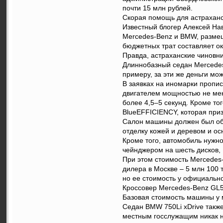
почти 15 млн рублей.
Скорая помощь для астраханс
Известный блогер Алексей На
Mercedes-Benz и BMW, размещ
бюджетных трат составляет ок
Правда, астраханские чиновн
Длиннобазный седан Mercedes
примеру, за эти же деньги м
В заявках на иномарки пропи
двигателем мощностью не мене
более 4,5–5 секунд. Кроме то
BlueEFFICIENCY, которая при
Салон машины должен был обт
отделку кожей и деревом и о
Кроме того, автомобиль нужн
чейнджером на шесть дисков,
При этом стоимость Mercedes
дилера в Москве – 5 млн 100 
но ее стоимость у официально
Кроссовер Mercedes-Benz GL5
Базовая стоимость машины у м
Седан BMW 750Li xDrive такж
местным госслужащим никак не