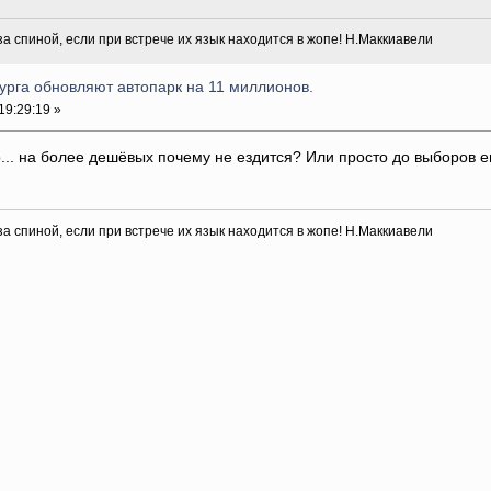
 за спиной, если при встрече их язык находится в жопе! Н.Маккиавели
урга обновляют автопарк на 11 миллионов.
19:29:19 »
о... на более дешёвых почему не ездится? Или просто до выборов
 за спиной, если при встрече их язык находится в жопе! Н.Маккиавели