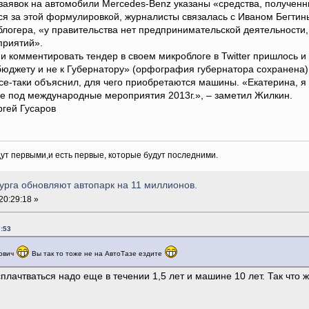
аявок на автомобили Mercedes-Benz указаны «средства, полученн
тся за этой формулировкой, журналисты связалась с Иваном Бегти
блогера, «у правительства нет предпринимательской деятельности,
приятий».
комментировать тендер в своем микроблоге в Twitter пришлось и 
бюджету и не к Губернатору» (орфография губернатора сохранена),
е-таки объяснил, для чего приобретаются машины. «Екатерина, я 
 под международные мероприятия 2013г.», – заметил Жилкин.
ргей Гусаров
дут первыми,и есть первые, которые будут последними.
урга обновляют автопарк на 11 миллионов.
20:29:18 »
:53
рович
Вы так то тоже не на АвтоТазе ездите
сплачтваться надо еще в течении 1,5 лет и машине 10 лет. Так что