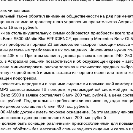
ких чиновников
вальный также обратил внимание общественности на ряд примечат
енных от имени транспортного управления правительства Астрах
оло 16 млн рублей.
ики за столь внушительную сумму собираются приобрести всего тр
-Benz S500 4Matic BlueEFFICIENCY, кроссовер Mercedes-Benz GL50
ожно приобрести порядка 23 автомобилей «скорой помощи» класса 
саны детальные требования к их оснащению. Чиновникам нужна пол
е 435 л. с. При этом машина должна развивать скорость 240–250 к
го, в Астрахани решили позаботиться и об окружающей среде – ав
звана минимизировать расход топлива и количество вредных выбро
янут черной кожей и иметь вставки из черного ясеня или темно-к
снащен подогревом.
о оснастить передними и задними сиденьями повышенной комфортн
 МР3-совместимыым ТВ-тюнером, мультимедийной системой для пас
-Benz S500 в заявке составляет 6 млн 200 тыс. рублей, а цена с
тыс. рублей. Под детальные требования чиновников подходит специ
го дилера составляет 6 млн 400 тыс. рублей.
00 4Matic должен иметь похожее оснащение. За эту машину чиновн
осковского дилера составляет 5 млн 200 тыс. рублей.
е должен быть оснащен различными приспособлениями для повышен
льзя обойтись без массажной спинки заднего сиденья и салона из 