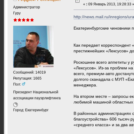
«
:
09 Январь 2013, 19:28:33 
Администратор
Гуру
http://news.mail.ru/inregions/
Екатеринбургские чиновники 
Как передает корреспондент 
престижнейших «Лексусов» до
Роскошнее всего аппетиты у р
«Лексусов». Из-за проблем на
Сообщений: 14019
всего, премиум-авто достанут
Репутация: 1665
долгого сканадала с МУП «Ека
Пол:
менеджера.
Президент Национальной
На втором месте – запросы ек
ассоциации пауэрлифтинга
любимой машиной областных ч
Город: Екатеринбург
В районных администрациях сл
благоустройства» 606 тысяч р
«среднего класса» и за два а