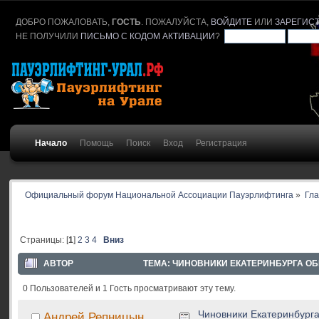
ДОБРО ПОЖАЛОВАТЬ,
ГОСТЬ
. ПОЖАЛУЙСТА,
ВОЙДИТЕ
ИЛИ
ЗАРЕГИС
НЕ ПОЛУЧИЛИ
ПИСЬМО С КОДОМ АКТИВАЦИИ
?
Начало
Помощь
Поиск
Вход
Регистрация
Официальный форум Национальной Ассоциации Пауэрлифтинга
»
Гл
Страницы: [
1
]
2
3
4
Вниз
АВТОР
ТЕМА: ЧИНОВНИКИ ЕКАТЕРИНБУРГА ОБ
0 Пользователей и 1 Гость просматривают эту тему.
Чиновники Екатеринбурга
Андрей Репницын