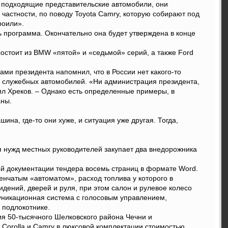
ие подходящие представительские автомобили, они
в частности, по поводу Toyota Camry, которую собирают под
роили».
ь программа. Окончательно она будет утверждена в конце
остоит из BMW «пятой» и «седьмой» серий, а также Ford
ми президента напомнил, что в России нет какого-то
е служебных автомобилей. «Ни администрация президента,
тил Хреков. – Однако есть определенные примеры, в
аны.
ина, где-то они хуже, и ситуация уже другая. Тогда,
я нужд местных руководителей закупает два внедорожника
й документации тендера восемь страниц в формате Word.
нчатым «автоматом», расход топлива у которого в
дений, дверей и руля, при этом салон и рулевое колесо
уникационная система с голосовым управлением,
 подлокотнике.
я 50-тысячного Шелковского района Чечни и
Corolla и Camry в люксовой комплектации стоимостью