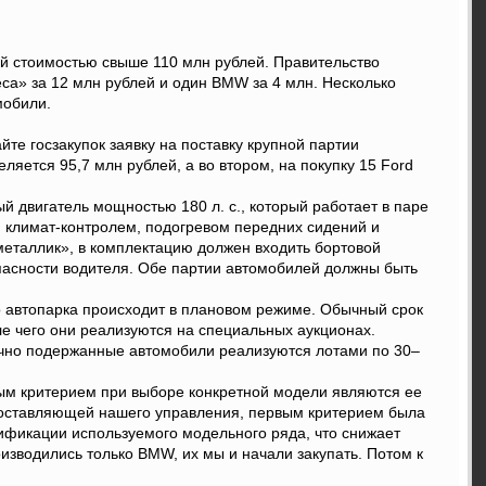
й стоимостью свыше 110 млн рублей. Правительство
а» за 12 млн рублей и один BMW за 4 млн. Несколько
мобили.
те госзакупок заявку на поставку крупной партии
яется 95,7 млн рублей, а во втором, на покупку 15 Ford
й двигатель мощностью 180 л. с., который работает в паре
 климат-контролем, подогревом передних сидений и
еталлик», в комплектацию должен входить бортовой
пасности водителя. Обе партии автомобилей должны быть
о автопарка происходит в плановом режиме. Обычный срок
е чего они реализуются на специальных аукционах.
ычно подержанные автомобили реализуются лотами по 30–
ным критерием при выборе конкретной модели являются ее
 составляющей нашего управления, первым критерием была
ификации используемого модельного ряда, что снижает
зводились только BMW, их мы и начали закупать. Потом к