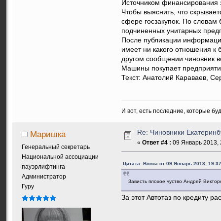
Источником финансирования з
Чтобы выяснить, что скрывае
сфере госзакупок. По словам 
подчиненных унитарных пред
После публикации информации 
имеет ни какого отношения к 
другом сообщении чиновник вс
Машины покупает предприятие
Текст: Анатолий Караваев, Се
И вот, есть последние, которые бу
Re: Чиновники Екатеринб
Маришка
«
Ответ #4 :
09 Январь 2013, 
Генеральный секретарь
Национальной ассоциации
Цитата: Вовка от 09 Январь 2013, 19:37
пауэрлифтинга
Администратор
Зависть плохое чуство Андрей Викто
Гуру
За этот Автотаз по кредиту ра