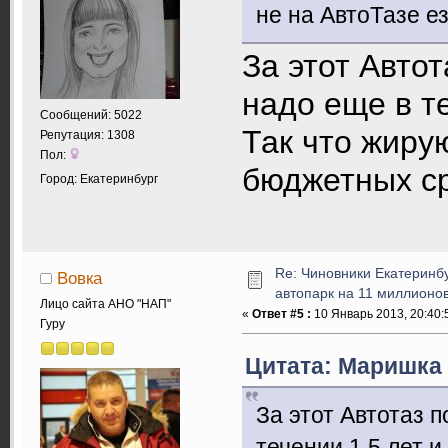
не на АвтоТазе е
За этот Автот
надо еще в те
Сообщений: 5022
Так что жиру
Репутация: 1308
Пол:
бюджетных ср
Город: Екатеринбург
Re: Чиновники Екатеринб
Вовка
автопарк на 11 миллионов
Лицо сайта АНО "НАП"
«
Ответ #5 :
10 Январь 2013, 20:40:
Гуру
Цитата: Маришка 
За этот Автотаз 
течении 1,5 лет и