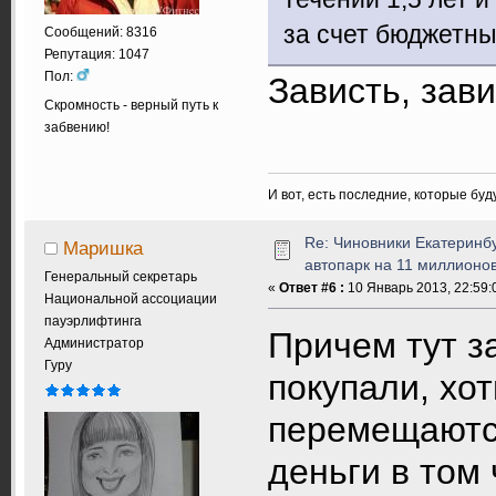
за счет бюджетны
Сообщений: 8316
Репутация: 1047
Пол:
Зависть, завист
Скромность - верный путь к
забвению!
И вот, есть последние, которые бу
Re: Чиновники Екатеринб
Маришка
автопарк на 11 миллионов
Генеральный секретарь
«
Ответ #6 :
10 Январь 2013, 22:59:
Национальной ассоциации
пауэрлифтинга
Причем тут з
Администратор
Гуру
покупали, хо
перемещаются
деньги в том 