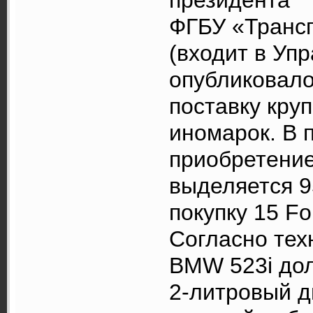
президента
ФГБУ «Транс
(входит в Уп
опубликовало 
поставку кру
иномарок. В 
приобретени
выделяется 9
покупку 15 Fo
Согласно тех
BMW 523i дол
2-литровый д