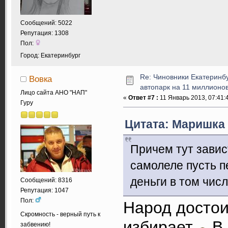
Сообщений: 5022
Репутация: 1308
Пол:
Город: Екатеринбург
Re: Чиновники Екатеринб
Вовка
автопарк на 11 миллионов
Лицо сайта АНО "НАП"
«
Ответ #7 :
11 Январь 2013, 07:41:
Гуру
Цитата: Маришка 
Причем тут завист
самолеле пусть п
деньги в том числ
Сообщений: 8316
Репутация: 1047
Пол:
Народ достои
Скромность - верный путь к
избирает
В 
забвению!