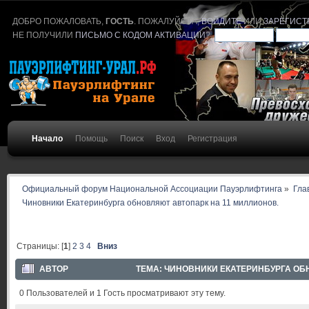
ДОБРО ПОЖАЛОВАТЬ,
ГОСТЬ
. ПОЖАЛУЙСТА,
ВОЙДИТЕ
ИЛИ
ЗАРЕГИСТ
НЕ ПОЛУЧИЛИ
ПИСЬМО С КОДОМ АКТИВАЦИИ
?
Начало
Помощь
Поиск
Вход
Регистрация
Официальный форум Национальной Ассоциации Пауэрлифтинга
»
Гла
Чиновники Екатеринбурга обновляют автопарк на 11 миллионов.
Страницы: [
1
]
2
3
4
Вниз
АВТОР
ТЕМА: ЧИНОВНИКИ ЕКАТЕРИНБУРГА ОБН
0 Пользователей и 1 Гость просматривают эту тему.